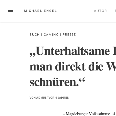
Zum
Inhalt
MENÜ
MICHAEL ENGEL
AUTOR
springen
BUCH
|
CAMINO
|
PRESSE
„Unterhaltsame 
man direkt die 
schnüren.“
VON
ADMIN
/ VOR
4 JAHREN
–
Magdeburger Volksstimme
14.