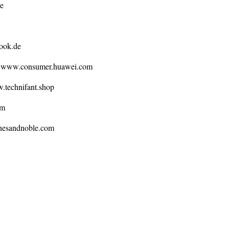
de
ook.de
–
www.consumer.huawei.com
technifant.shop
om
esandnoble.com