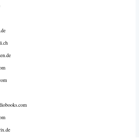
e
.de
i.ch
en.de
com
com
iobooks.com
com
ix.de