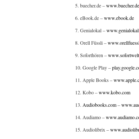
5. buecher.de –
www.buecher.d
6. eBook.de –
www.ebook.de
7. Genialokal –
www.genialokal
8. Orell Füssli –
www.orellfuessl
9. Soforthören –
www.sofortwelt
10. Google Play –
play.google.
11. Apple Books –
www.apple.
12. Kobo –
www.kobo.com
13.
Audiobooks.com
–
www.aud
14. Audiamo –
www.audiamo.
15. Audiolibrix –
www.audiolibr