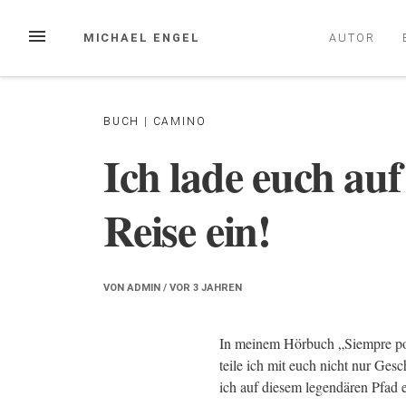
Zum
Inhalt
MENÜ
MICHAEL ENGEL
AUTOR
springen
BUCH
|
CAMINO
Ich lade euch au
Reise ein!
VON
ADMIN
/ VOR
3 JAHREN
In meinem Hörbuch „Siempre po
teile ich mit euch nicht nur Ge
ich auf diesem legendären Pfad e