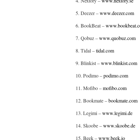
4. Nextory –
www.nextory.se
5. Deezer –
www.deezer.com
6. BookBeat –
www.bookbeat.
7. Qobuz –
www.quobuz.com
8. Tidal –
tidal.com
9. Blinkist –
www.blinkist.com
10. Podimo –
podimo.com
11. Mofibo –
mofibo.com
12. Bookmate –
bookmate.com
13. Legimi –
www.legimi.de
14. Skoobe –
www.skoobe.de
15. Beek –
www.beek.io