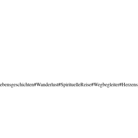
ebensgeschichten
#Wanderlust
#SpirituelleReise
#Wegbegleiter
#Herzens