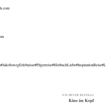
s.com
com
o
#JakobswegErlebnisse
#Pilgerreise
#HörbuchLiebe
#InspirationReise
#L
NÄCHSTER BEITRAG
Kino im Kopf