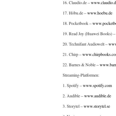
16. Claudio.de –
www.claudio.
17. Höbu.de –
www.hoebu.de
18. Pocketbook –
www.pocketb
19. Read Joy (Huawei Books) 
20. Technifant Audiowelt –
www.
21. Chirp –
www.chirpbooks.c
22. Barnes & Noble –
www.barn
Streaming-Platformen:
1. Spotify –
www.spotify.com
2. Audible –
www.audible.de
3. Storytel –
www.storytel.se