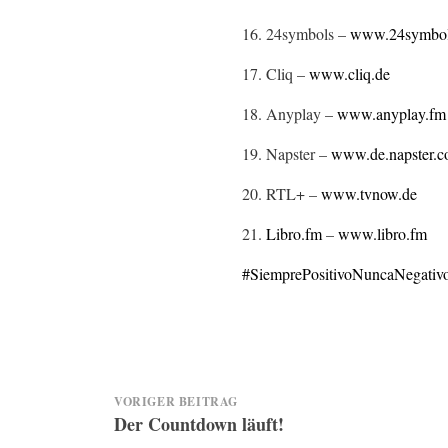
16. 24symbols –
www.24symbol
17. Cliq –
www.cliq.de
18. Anyplay –
www.anyplay.fm
19. Napster –
www.de.napster.
20. RTL+ –
www.tvnow.de
21.
Libro.fm
–
www.libro.fm
#SiemprePositivoNuncaNegativ
Beitragsnavigation
VORIGER BEITRAG
Der Countdown läuft!